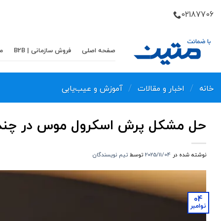
Skip
02187706
to
content
صفحه اصلی
فروش سازمانی | B2B
م
/
/
خانه
اخبار و مقالات
آموزش و عیب‌یابی
حل مشکل پرش اسکرول موس در چند
نوشته شده در
2025/11/04
توسط
تیم نویسندگان
04
نوامبر