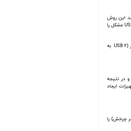
ن کنید. این روش
ساده در بسیاری از موارد باعث رفع «پرش اسکرول موس» شده است. در یک مشکل در لینوکس، کاربر با خارج و وصل کردن دانگل USB مشکل را
همچنین اگر موس USB سیمی دارید، آن را از پورت جدا کنید و یک پورت دیگر امتحان کنید. گاهی تعویض به پورت USB متداول‌تر (USB 2 به
و در نتیجه
یزات ایجاد
ر چرخش) را