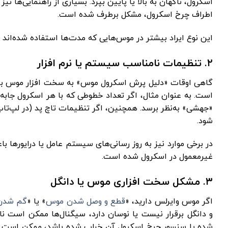
اسکرول، ناگهان به بالا یا پایین بپرد. بسیاری از راهنمایی‌ها ن
اطراف چرخ اسکرول، مشکل برطرف شده است.
این نوع ایراد بیشتر در موس‌هایی که مدت‌ها استفاده شده‌اند یا 
۲. تنظیمات نامناسب سیستم یا نرم ‌افزار
گاهی اوقات «دلیل پرش اسکرول موس» به سخت ‌افزار موس بازنم
است. به‌ عنوان مثال، اگر تعداد خطوطی که با هر اسکرول جابه
«جهشی» به‌نظر برسد. همچنین، اگر تنظیمات تاچ‌ پد (در لپ‌ت
شود.
در برخی موارد نیز به ‌روز رسانی‌های سیستم‌ عامل یا درایورها ب
غیرمعمول در اسکرول شده است.
۳. مشکل سخت ‌افزاری موس یا دانگل
اگر موس وایرلس دارید، «
قطع و وصل شدن موس
» یا «
گم شدن
و دانگل برقرار نیست یا نوسان دارد، سیگنال‌ها ممکن است نا
شده یا سنسور چرخ اسکرول آن خراب شده باشد، ممکن است اسک