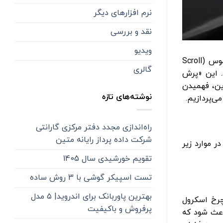
نرم افزارهای دیگر
نقد و بررسی
ویدیو
خیلی از کاربران هنگام کار با رایانه یا لپ‌تاپ با مشکل پرش اسکرول موس مواجه می‌شوند: یعنی هنگامی‌که با چرخ اسکرول موس (Scroll
گالری
د. این «پرش
این، فهمیدن
نوشته‌های تازه
‌پردازیم.
راه‌اندازی مجدد دفتر مرکزی گارانتی
شرکت داده پرداز رایانه متین
 موارد زیر
تقویم خورشیدی سال 1405
تست اسپیکر گوشی با 3 روش ساده
بهترین پاوربانک برای اندروید| ۵ مدل
چرخ اسکرول
پرفروش و باکیفیت
اعث شود که