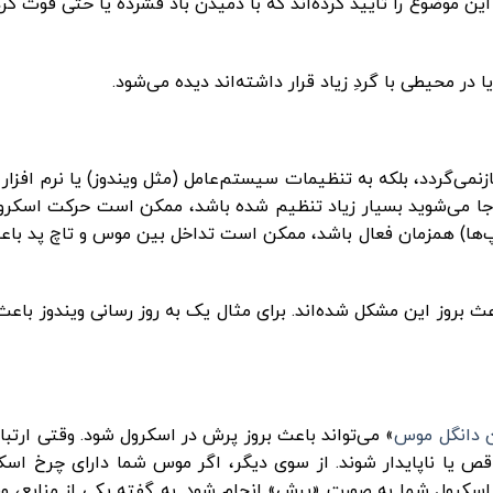
یز این موضوع را تأیید کرده‌اند که با دمیدن باد فشرده یا حتی فوت ک
در محیطی با گردِ زیاد قرار داشته‌اند دیده می‌شود.
ی‌گردد، بلکه به تنظیمات سیستم‌عامل (مثل ویندوز) یا نرم ‌افزار
‌جا می‌شوید بسیار زیاد تنظیم شده باشد، ممکن است حرکت اسکرول 
اپ‌ها) همزمان فعال باشد، ممکن است تداخل بین موس و تاچ‌ پد باع
اعث بروز این مشکل شده‌اند. برای مثال یک به ‌روز رسانی ویندوز باعث 
 دانگل موس
» می‌تواند باعث بروز پرش در اسکرول شود. وقتی ارتب
قص یا ناپایدار شوند. از سوی دیگر، اگر موس شما دارای چرخ اسکر
رول شما به‌ صورت «پرش» انجام شود. به گفته یکی از منابع، و