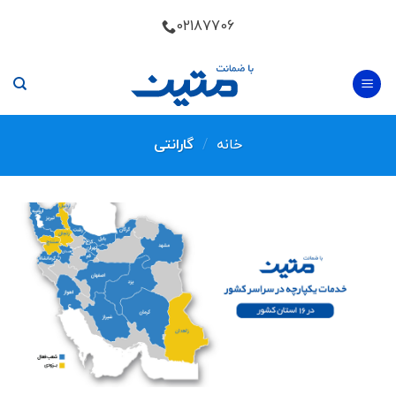
Skip
02187706
to
content
خانه
/
گارانتی