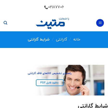
Skip
02187706
to
content
خانه
/
گارانتی
/
شرایط گارانتی
راهنمای تشخیص کالاهای فاقد گارانتی
دانلود فایل PDF
شرایط گارانتی