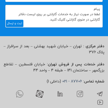
ثبت و ارسال
دفتر مرکزی :
تهران – خیابان شهید بهشتی – بعد از سرافراز –
پلاک 376
دفتر خدمات پس از فروش تهران:
خیابان فلسطین – تقاطع
بزرگمهر – ساختمان 141 – طبقه 4 – واحد 44
شماره تماس:
87706 - 021
(داخلی 1)