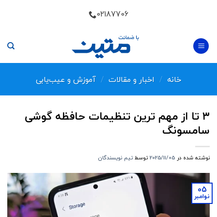
Skip
02187706
to
content
خانه
/
اخبار و مقالات
/
آموزش و عیب‌یابی
۳ تا از مهم ترین تنظیمات حافظه گوشی
سامسونگ
نوشته شده در
2025/11/05
توسط
تیم نویسندگان
05
نوامبر