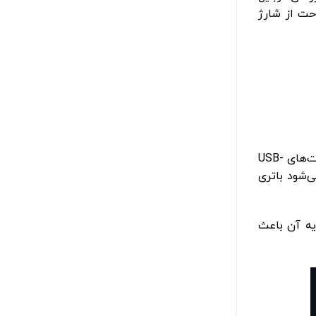
حت از شارژ
یکی از بهترین گزینه‌ها برای کاربران آیفون و گوشی‌های اندرویدی، شارژر دیواری مک دودو مدل CH-1701 است. این شارژر دارای پورت‌های USB-
ث می‌شود باتری
یه آن باعث