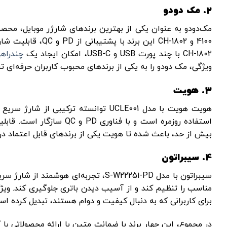
2. مک دودو
4100 و CH-1802 این
CH-1802 با چند پورت USB و USB-C، امکان ایجاد یک
چندراه
ویژگی، مک دودو را به یکی از برندهای محبوب کاربران حرفه‌ای ت
3. هویت
هویت هویت با مدل UCLE001 توانسته ترک
استفاده روزمره است و با ف
بیش از حد، باعث شده تا هویت یکی از برندهای قابل اعتماد در م
4. سیبراتون
سیبراتون با مدل S-W2225i-PD، تجربه‌ا
مناسب را تنظیم کند و از آسیب دیدن باتری جلوگیری کند. ویژگ
برای کاربرانی که به دنبال کیفیت و دوام هستند، تبدیل کرده اس
در مجموع، این چهار برند با ضمانت متین با ارائه محصولاتی با