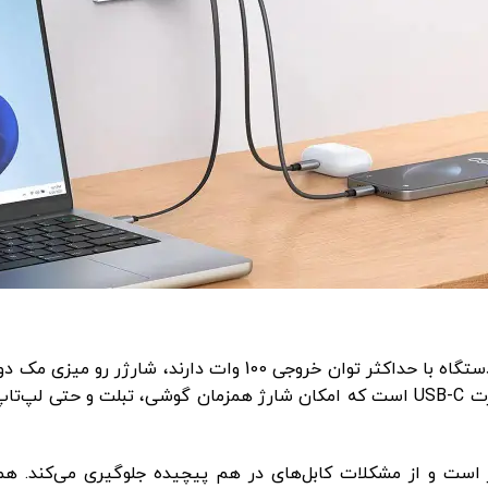
1802 گزینه‌ای عالی است. این مدل دارای دو پورت USB و دو پورت USB-C است که امکان شارژ همزمان گوشی، تبلت 
های کوتاه، CH-1802 مناسب میز کار است و از مشکلات کابل‌های در هم پیچیده جلوگیری می‌کن