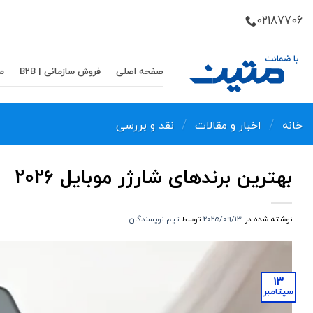
Skip
02187706
to
content
صفحه اصلی
فروش سازمانی | B2B
م
/
/
خانه
اخبار و مقالات
نقد و بررسی
بهترین برندهای شارژر موبایل 202۶
نوشته شده در
2025/09/13
توسط
تیم نویسندگان
13
سپتامبر