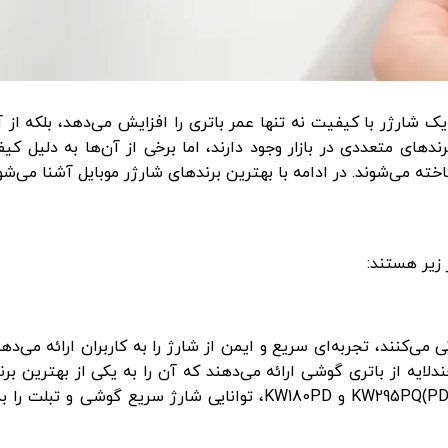
یک شارژر با کیفیت نه تنها عمر باتری را افزایش می‌دهد، بلکه ا
اه‌های الکترونیکی شما جلوگیری می‌کند. در سال 2026، برندهای متعددی در بازار وجود دارند، اما برخی از آن‌ها 
خته می‌شوند. در ادامه با بهترین برندهای شارژر موبایل آشنا می‌شو
 زیر هستند:
 ارائه شارژرهایی که از فناوری PD و QC پشتیبانی می‌کنند، تجربه‌ای سریع و ایمن از شارژ را به کاربران ارا
دلایه از باتری گوشی ارائه می‌دهند که آن را به یکی از بهترین بر
موبایل تبدیل کرده است. مدل‌های محبوب کینگ استار مانند KW295PQ(PD) و KW180PD، توانایی شارژ سری