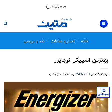
Skip
02187706
to
content
خانه
/
اخبار و مقالات
/
نقد و بررسی
بهترین اسپیکر انرجایزر
نوشته شده در
2025/09/15
توسط
داده پرداز متین
15
سپتامبر