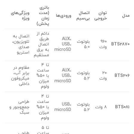
باتری
توان
اتصال
(مدت
ویژگی‌های
مدل
ورودی‌ها
خروجی
بی‌سیم
زمان
ویژه
پخش)
دائم از
اتصال به
AUX،
طریق
960
بلوتوث
تلویزیون،
BTS2870
USB،
اتصال
وات
5.0
صدای
microSD
به برق
استریو
مستقیم
تا 4
مقاوم در
AUX،
ساعت
20
بلوتوث
برابر آب،
BTS206
USB،
با 50%
وات
5.2
میکروفون
microSD
میزان
داخلی
ولوم
تا 4
ساعت
طراحی
بلوتوث
USB،
BTS081
8 وات
با 50%
جمع‌وجور و
microSD
5.2
میزان
سبک
ولوم
تا 5
ساعت
طراحی