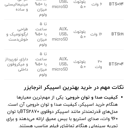
بلوتوث
USB،
BTS064
6 وات
با 50%
مینیمالیستی
microSD
5.0
میزان
و ساده
ولوم
تا 5
AUX،
ساعت
طراحی
بلوتوث
BTS161
16 وات
USB،
با 50%
ارگونومیک و
5.0
microSD
میزان
خوش‌دست
ولوم
تا 5
AUX،
ساعت
دارای نورپرداز
20
بلوتوث
BTS204
USB،
با 50%
و میکروفون
وات
5.0
microSD
میزان
داخلی
ولوم
نکات مهم در خرید بهترین اسپیکر انرجایزر
کیفیت صدا و توان خروجی
:
یکی از مهم‌ترین معیارها
هنگام خرید اسپیکر، کیفیت صدا و توان خروجی آن است.
مدل‌های قدرتمندتر مانند اسپیکر دوقلوی BTS2870با توان
960 وات، صدای استریو با بیس عمیق ارائه می‌دهند و برای
تجربه سینمایی هنگام تماشای فیلم مناسب هستند.