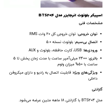
اسپیکر بلوتوث انرجایزر مدل BTS204
مشخصات فنی
توان خروجی
:
توان خروجی کل 20 وات RMS
اتصال بی‌سیم
:
بلوتوث نسخه 5.0
ورودی‌ها
:
USB، کارت حافظه، بلوتوث و AUX
باتری
:
2400 میلی‌آمپر ساعت با مدت زمان پخش تا 5
ساعت با 50% میزان ولوم
ویژگی‌های ویژه
:
قابلیت اتصال به رادیو و دارای میکروفن
داخلی
گارانتی
مدل BTS204 با گارانتی 18 ماهه متین عرضه می‌شود.