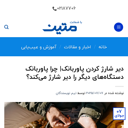
Skip
02187706
to
content
خانه
/
اخبار و مقالات
/
آموزش و عیب‌یابی
دیر شارژ کردن پاوربانک| چرا پاوربانک
دستگاه‌های دیگر را دیر شارژ می‌کند؟
نوشته شده در
2025/07/07
توسط
تیم نویسندگان
07
جولای