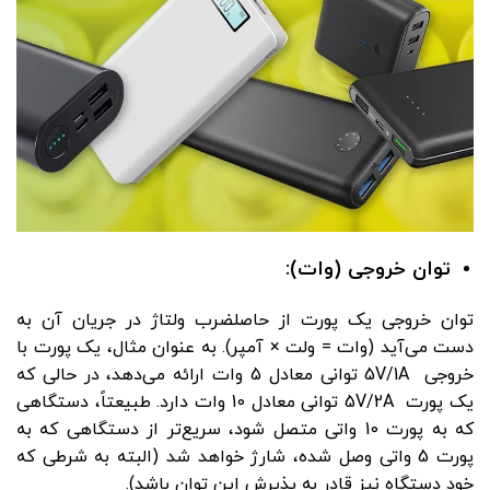
توان خروجی (وات):
توان خروجی یک پورت از حاصلضرب ولتاژ در جریان آن به
دست می‌آید (وات = ولت × آمپر). به عنوان مثال، یک پورت با
خروجی 5V/1A توانی معادل 5 وات ارائه می‌دهد، در حالی که
یک پورت 5V/2A توانی معادل 10 وات دارد. طبیعتاً، دستگاهی
که به پورت 10 واتی متصل شود، سریع‌تر از دستگاهی که به
پورت 5 واتی وصل شده، شارژ خواهد شد (البته به شرطی که
خود دستگاه نیز قادر به پذیرش این توان باشد).