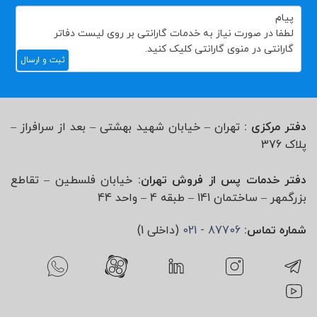
ثبت و ارسال
دفتر مرکزی :
تهران – خیابان شهید بهشتی – بعد از سرافراز –
پلاک 376
دفتر خدمات پس از فروش تهران:
خیابان فلسطین – تقاطع
بزرگمهر – ساختمان 141 – طبقه 4 – واحد 44
شماره تماس:
87706 - 021
(داخلی 1)