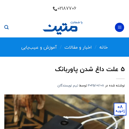
Skip
02187706
to
content
خانه
/
اخبار و مقالات
/
آموزش و عیب‌یابی
5 علت داغ شدن پاوربانک
نوشته شده در
2025/01/08
توسط
تیم نویسندگان
08
ژانویه