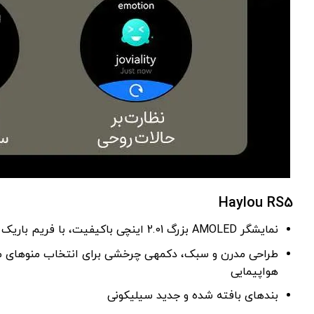
Haylou RS5
نمایشگر AMOLED بزرگ 2.01 اینچی باکیفیت، با فریم باریک و دارای رزولوشن 410×502، حداکثر روشنایی 1000nit و نرخ بروزرسانی 60Hz
هواپیمایی
بندهای بافته شده و جدید سیلیکونی