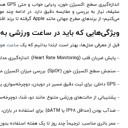
اندازه
سلیقه، نیاز به بررسی و مقایسه دقیق دارد. در ادامه چند 
می‌کنیم؛ از برندهای مطرح جهانی مانند Apple گرفته تا برند اقتصادی ولی کارآمد مانند Haylou.
ویژگی‌هایی که باید در ساعت ورزشی به 
قبل از معرفی مدل‌ها، بهتر است ابتدا بدانیم که یک
ساعت هوش
– پایش ضربان قلب (Heart Rate Monitoring): اندازه‌گیری مداوم یا لحظه‌ای ضربان قلب برای بررسی شدت تمرین و سلامت قلب.
– سنجش سطح اکسیژن خون (SpO2): بررسی میزان اکسیژن موجود در خون که برای تمرین‌های شدید یا ارتفاع بالا مفید است.
– GPS داخلی: برای ثبت دقیق مسیر در دویدن، دوچرخه‌سواری یا پیاده‌روی بدون نیاز به گوشی همراه.
– پشتیبانی از حالت‌های ورزشی متنوع: مانند دو، شنا، دوچرخه‌سو
– ضدآب بودن (حداقل IP68 یا 5ATM): برای استفاده در باران، عرق کردن یا حتی شنا (بسته به استاندارد مقاومت).
– عمر باتری مناسب: ترجیحاً چند روز تا یک هفته استفاده بدون ن