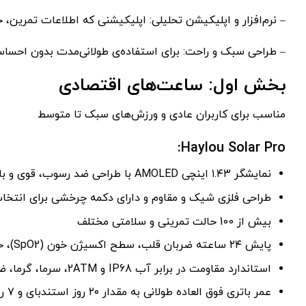
– نرم‌افزار و اپلیکیشن تحلیلی: اپلیکیشنی که اطلاعات تمرین، 
– طراحی سبک و راحت: برای استفاده‌ی طولانی‌مدت بدون احس
بخش اول: ساعت‌های اقتصادی
مناسب برای کاربران عادی و ورزش‌های سبک تا متوسط
Haylou Solar Pro:
نمایشگر ۱.۴۳ اینچی AMOLED با طراحی ضد رسوب، قوی و بادوام و رزولوشن 466×466
طراحی فلزی شیک و مقاوم و دارای دکمه چرخشی برای انتخا
بیش از 100 حالت تمرینی و سلامتی مختلف
پایش ۲۴ ساعته ضربان قلب، سطح اکسیژن خون (SpO2)، خواب و استرس
استاندارد مقاومت در برابر آب IP68 و 2ATM، سرما، گرما، ضربه، یخ و یخ زدگی
عمر باتری فوق العاده طولانی به مقدار ۲۰ روز استندبای و ۷ روز برای استفاده روزانه