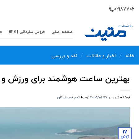
Skip
02187706
to
content
صفحه اصلی
فروش سازمانی | B2B
م
/
/
خانه
اخبار و مقالات
نقد و بررسی
بهترین ساعت هوشمند برای ورزش و و
نوشته شده در
2025/06/17
توسط
تیم نویسندگان
17
ژوئن