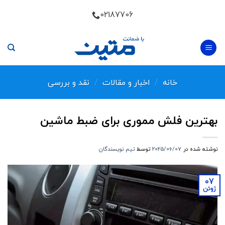
Skip
02187706
to
content
خانه
/
اخبار و مقالات
/
نقد و بررسی
بهترین فلش مموری برای ضبط ماشین
نوشته شده در
2025/06/07
توسط
تیم نویسندگان
07
ژوئن