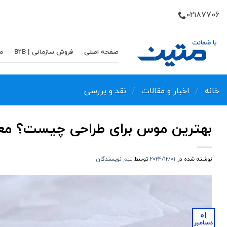
Skip
02187706
to
content
صفحه اصلی
فروش سازمانی | B2B
م
/
/
خانه
اخبار و مقالات
نقد و بررسی
بهترین موس برای طراحی چیست؟ معرفی
نوشته شده در
2024/12/01
توسط
تیم نویسندگان
01
دسامبر