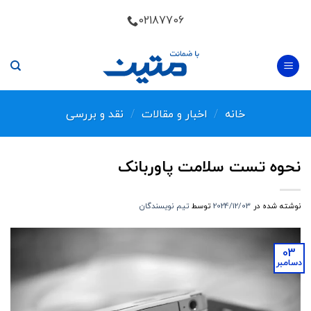
Skip
02187706
to
content
خانه
/
اخبار و مقالات
/
نقد و بررسی
نحوه تست سلامت پاوربانک
نوشته شده در
2024/12/03
توسط
تیم نویسندگان
03
دسامبر