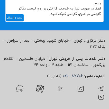
ثبت و ارسال
دفتر مرکزی :
تهران – خیابان شهید بهشتی – بعد از سرافراز –
پلاک 376
دفتر خدمات پس از فروش تهران:
خیابان فلسطین – تقاطع
بزرگمهر – ساختمان 141 – طبقه 4 – واحد 44
شماره تماس:
87706 - 021
(داخلی 1)