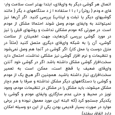
اتصال هر گوشی دیگر به وای‌فای، ابتدا بهتر است سلامت وای­
فای مودم (روتر) را با استفاده از دستگاه­های دیگر (مانند
گوشی­های دیگر یا تبلت و لپتاپ) بررسی کنید. اگر آن‌ها نیز
نمی­توانند به وای­فای مودم وصل شوند احتمالا مشکل از مودم
است. در صورتی که مودم مشکلی نداشت و روش­های قبلی را نیز
در مورد گوشی بررسی کرده­اید، جهت اطمینان از سلامت
گوشی، آن را به شبکه وای‌فای دیگری متصل کنید (مثلاً در
منزل دوست یا محل کار). اگر گوشی در آنجا هم وصل نمی‌شود
و تنظیمات و نرم افزار گوشی نیز مشکلی نداشت، احتمال دارد
سخت‌افزار گوشی مشکل داشته باشد. اگر در گوشی خود آنتن
وای‌فای ضعیف یا قطع است، ممکن است به تعمیر
سخت‌افزاری نیاز داشته باشید. همچنین اگر هیچ یک از مودم
و گوشی با دستگاه­های دیگر مشکل نداشته و صرفا با هم دچار
مشکل می­شوند، باید مشکل را در مشکل در تنظیمات مودم، وجود
نویز در محیط و حتی عدم سازگاری وایفای مودم و گوشی با
یکدیگر جستجو کرد (که البته این مورد معمول نبوده و در برخی
موارد در صورت بسیار قدیمی بودن یکی از این دو وسیله امکان
دارد اتفاق بیفتد).