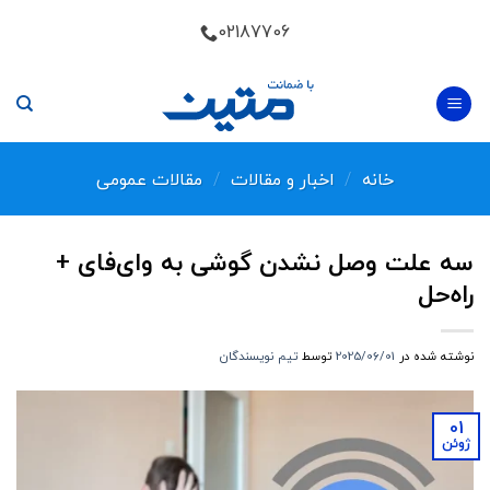
Skip
02187706
to
content
خانه
/
اخبار و مقالات
/
مقالات عمومی
سه علت وصل نشدن گوشی به وای‌فای +
راه‌حل
نوشته شده در
2025/06/01
توسط
تیم نویسندگان
01
ژوئن