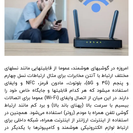
امروزه در گوشی­های هوشمند، عموما از قابلیت­هایی مانند نسل­های
مختلف ارتباط با آنتن مخابرات برای مثال ارتباطات نسل چهارم
و پنجم (4G و 5G)، بلوتوث، مادون قرمز، NFC و وایفای
استفاده می­شود که هر کدام قابلیت­ها و جایگاه خاص خود را
دارند. در این میان از اتصال وای­فای (Wi-Fi) عموما برای اتصالات
بیسیم با سرعت بالا (پهنای باند بالا) و برد کم مانند ارتباط
گوشی تلفن همراه با مودم (روتر) استفاده می‌شود. همچنین در
استفاده از اینترنت ارزان­تر از اینترنت همراه، شبکه داخلی برای
ارتباط لوازم الکترونیکی هوشمند و کامپیوترها با یکدیگر در