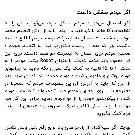
اگر مودم مشکل داشت:
اگر احتمال می‌دهید مودم مشکل دارد، می‌توانید آن را به
تنظیمات کارخانه بازگردانید. در ابتدا باید از روش تنظیم مجدد
مودم و مشخصات اتصال به اینترنت توسط مودم اطلاع داشته
باشید، چرا که بعد از ریست فکتوری، نیاز به تنظیم مجدد و
صحیح مودم برای اتصال به اینترنت خواهید داشت. برای این
کار معمولا باید دکمه کوچک با عنوان Reset پشت مودم را به
مدت ۱۰ تا ۱۵ ثانیه به کمک یک سوزن نگه دارید تا چراغ­های
مودم روشن و خاموش شده و مودم مجددا راه اندازی شود. بعد
از این کار باید با آدرس آی پی تنظیمات مودم که معمولا در
دفترچه یا بر روی جعبه­ی مودم قید شده، وارد تنظیمات مودم
شده و پیکربندی مودم را از نو انجام دهید. برای این کار می­
توانید از پشتیبانی تلفنی شرکت سرویس دهنده­ی اینترنت
خود کمک بگیرید.
نهایتا اگر هیچ‌کدام از راه‌حل‌های بالا برای رفع دلیل وصل نشدن
گوشی به wifi پاسخگو نبود و از معیوب بودن مودم یا گوشی