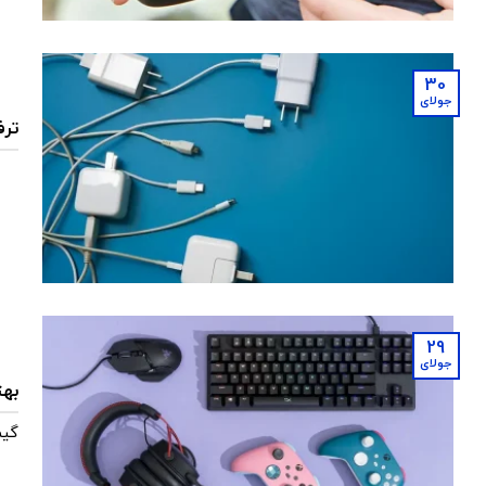
30
جولای
ترف
29
جولای
بهت
گیم