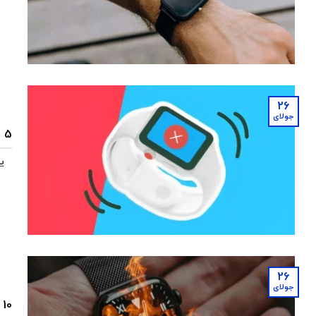
26
جولای
5 علت ویبره نزدن ساعت هوشمند
ی
26
جولای
10 علت ساده داغ شدن ساعت هوشمند