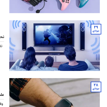
29
جولای
نحو
تل
28
جولای
علت
وق