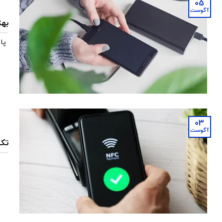
05
آگوست
بهتری
03
آگوست
تکنول