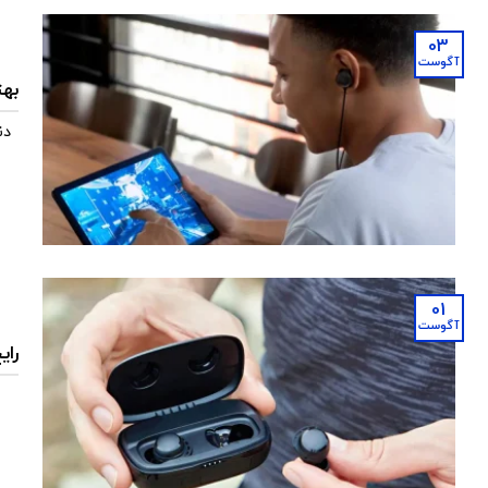
03
آگوست
بهت
دن
01
آگوست
رای