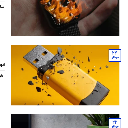
ساع
24
جولای
انو
خر
22
جولای