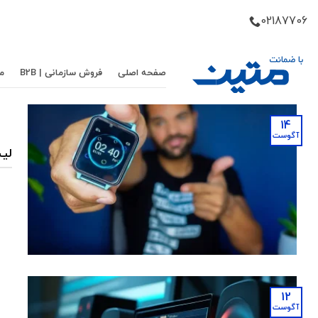
Skip
02187706
to
content
صفحه اصلی
فروش سازمانی | B2B
م
14
آگوست
لیس
س
12
آگوست