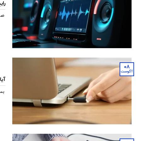
رای
صد
08
آگوست
آیا
بسی