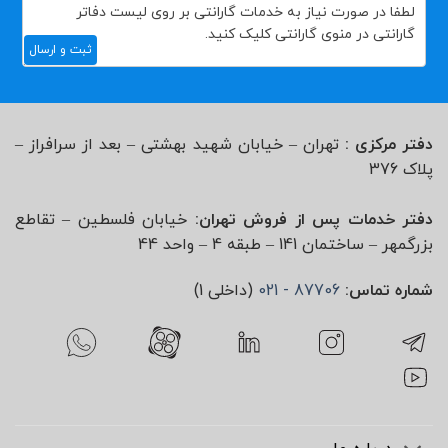
ثبت و ارسال
دفتر مرکزی :
تهران – خیابان شهید بهشتی – بعد از سرافراز –
پلاک 376
دفتر خدمات پس از فروش تهران:
خیابان فلسطین – تقاطع
بزرگمهر – ساختمان 141 – طبقه 4 – واحد 44
شماره تماس:
87706 - 021
(داخلی 1)