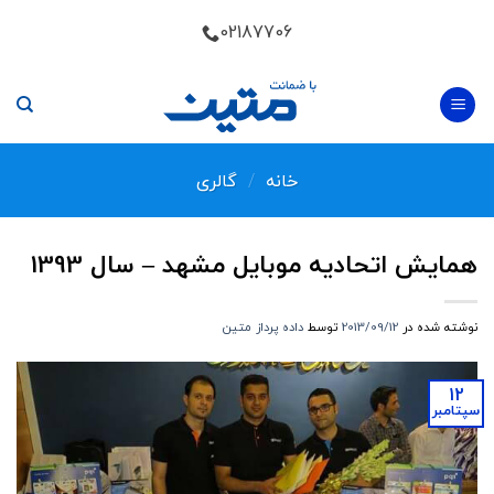
Skip
02187706
to
content
خانه
/
گالری
همایش اتحادیه موبایل مشهد – سال 1393
نوشته شده در
2013/09/12
توسط
داده پرداز متین
12
سپتامبر