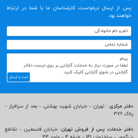
پس از ارسال درخواست، کارشناسان ما با شما در ارتباط
خواهند بود
تماس
با
ما
ثبت و ارسال
دفتر مرکزی :
تهران – خیابان شهید بهشتی – بعد از سرافراز –
پلاک 376
دفتر خدمات پس از فروش تهران:
خیابان فلسطین – تقاطع
بزرگمهر – ساختمان 141 – طبقه 4 – واحد 44