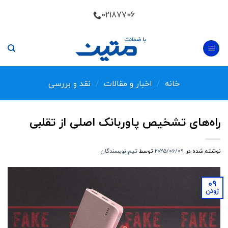
Skip
02187706
to
content
خانه
/
اخبار و مقالات
/
نقد و بررسی
راه‌های تشخیص پاوربانک اصلی از تقلبی
نوشته شده در
2025/06/09
توسط
تیم نویسندگان
09
ژوئن