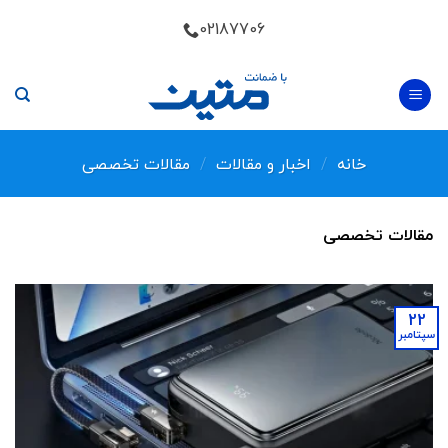
Skip
02187706
to
content
خانه
/
اخبار و مقالات
/
مقالات تخصصی
مقالات تخصصی
22
سپتامبر