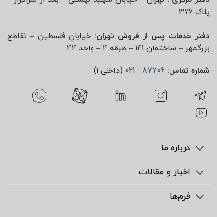
دفتر مرکزی :
تهران – خیابان شهید بهشتی – بعد از سرافراز –
پلاک 376
دفتر خدمات پس از فروش تهران:
خیابان فلسطین – تقاطع
بزرگمهر – ساختمان 141 – طبقه 4 – واحد 44
شماره تماس:
87706 - 021
(داخلی 1)
درباره ما
اخبار و مقالات
فرم‌ها