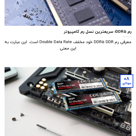
رم DDR5؛ سریعترین نسل رم کامپیوتر
معرفی رم DDR5 DDR خود مخفف Double Data Rate است. این عبارت به
این معنی­
08
جولای