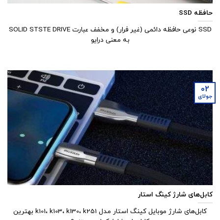
حافظه SSD
SSD نوعی حافظه دائمی (غیر فرار) و مخفف عبارت SOLID STSTE DRIVE
به معنی درایو
02
جولای
کابل‌های شارژ کینگ استار
کابل‌های شارژ موبایل کینگ استار مدل k101، k103، k130، k251 بهترین