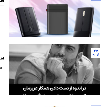
اطل
25
فوریه
اطل
هم