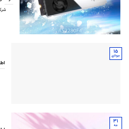
شرکت
15
جولای
اطلا
ب
31
مه