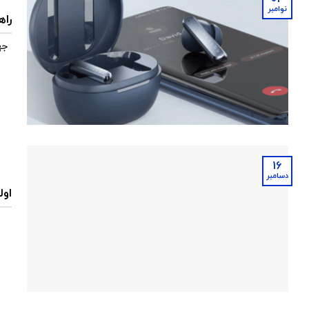
نوامبر
راه
جه
16
دسامبر
اول