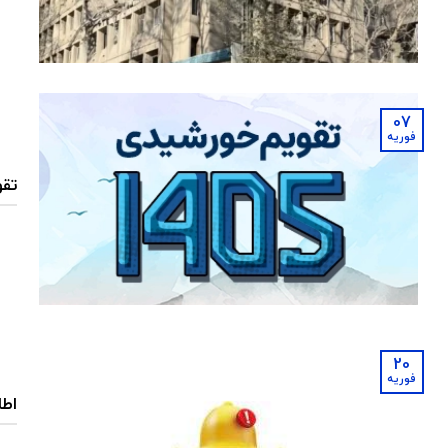
07
فوریه
تقو
20
فوریه
اطل