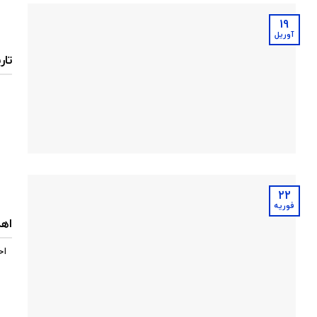
19
آوریل
تاری
22
فوریه
اهد
اخ