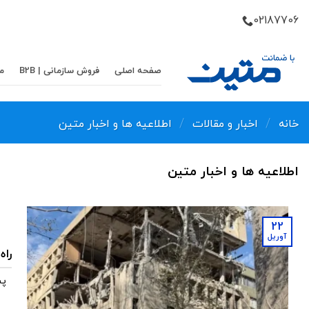
Skip
02187706
to
content
صفحه اصلی
فروش سازمانی | B2B
م
/
/
خانه
اخبار و مقالات
اطلاعیه ها و اخبار متین
اطلاعیه ها و اخبار متین
22
آوریل
راه
پس