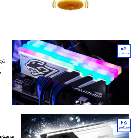
05
دسامبر
تجر
25
سپتامبر
عرضه‌ی SSD جدید با بیش از 25٪ قدرت خنک کنندگی بیشتر توس